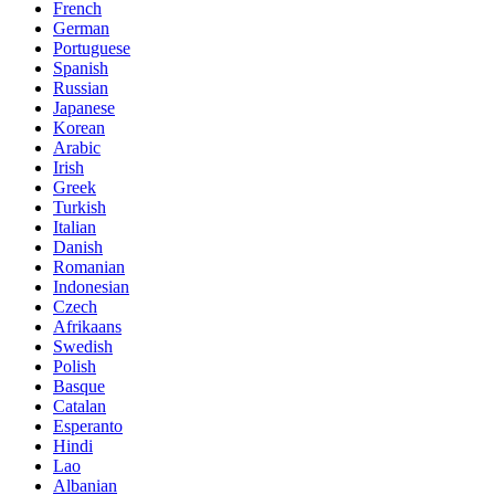
French
German
Portuguese
Spanish
Russian
Japanese
Korean
Arabic
Irish
Greek
Turkish
Italian
Danish
Romanian
Indonesian
Czech
Afrikaans
Swedish
Polish
Basque
Catalan
Esperanto
Hindi
Lao
Albanian