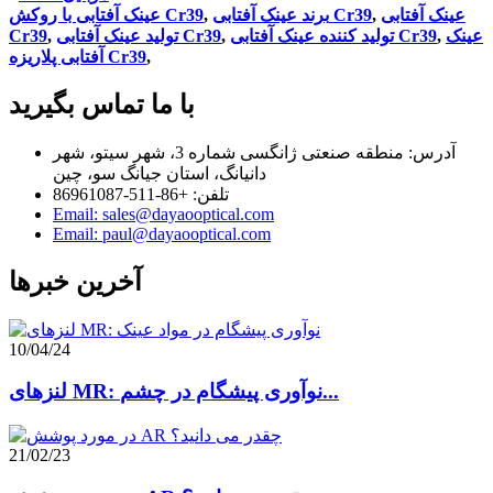
عینک آفتابی
,
برند عینک آفتابی Cr39
,
عینک آفتابی با روکش Cr39
عینک
,
تولید کننده عینک آفتابی Cr39
,
تولید عینک آفتابی Cr39
,
Cr39
,
آفتابی پلاریزه Cr39
با ما تماس بگیرید
آدرس: منطقه صنعتی ژانگسی شماره 3، شهر سیتو، شهر
دانیانگ، استان جیانگ سو، چین
تلفن: +86-511-86961087
Email: sales@dayaooptical.com
Email: paul@dayaooptical.com
آخرین خبرها
10/04/24
لنزهای MR: نوآوری پیشگام در چشم...
21/02/23