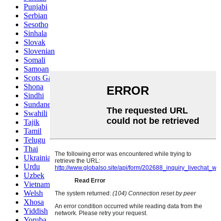
Punjabi
Serbian
Sesotho
Sinhala
Slovak
Slovenian
Somali
Samoan
Scots Gaelic
Shona
Sindhi
Sundanese
Swahili
Tajik
Tamil
Telugu
Thai
Ukrainian
Urdu
Uzbek
Vietnamese
Welsh
Xhosa
Yiddish
Yoruba