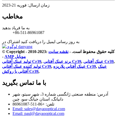
زمان ارسال: فوریه 21-2023
مخاطب
به ما فریاد بدهید
+86-511-86961087
به روز رسانی ایمیل را دریافت کنید
اشتراک در
© Copyright - 2010-2023: کلیه حقوق محفوظ است.
-
نقشه سایت
AMP موبایل
-
,
عینک آفتابی Cr39
,
برند عینک آفتابی Cr39
,
تولید عینک آفتابی Cr39
عینک
,
عینک آفتابی پلاریزه Cr39
,
تولید کننده عینک آفتابی Cr39
,
آفتابی با روکش Cr39
با ما تماس بگیرید
آدرس: منطقه صنعتی ژانگسی شماره 3، شهر سیتو، شهر
دانیانگ، استان جیانگ سو، چین
تلفن: +86-511-86961087
Email: sales@dayaooptical.com
Email: paul@dayaooptical.com