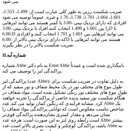
می شود.
ضریب شکست رزین به طور کلی عبارت است از: 1.499، 1.553،
1.601، 1.664، 1.701، 1.738، 1.76 و غیره. عموماً توصیه می شود
افرادی که دارای نزدیک بینی -3.00 یا کمتر هستند می توانند لنزهایی
را بین 1.601 و 1.499 انتخاب کنند.افراد با نزدیک بینی -3.00D تا
-6.00D می توانند لنزهایی بین 1.601 و 1.701 انتخاب کنند.و افرادی
که دارای نزدیک بینی بالاتر از -6.00D هستند می توانند لنزهایی با
ضریب شکست بالاتر را در نظر بگیرند.
II.شماره آبه
شماره Abbe به نام دکتر Ernst Abbe نامگذاری شده است و عمدتاً
پراکندگی لنز را توصیف می کند.
پراکندگی لنز (عدد Abbe): به دلیل تفاوت در ضریب شکست برای
طول موج های مختلف نور در یک محیط شفاف و نور سفید که از
طول موج های مختلف نور رنگی تشکیل شده است، مواد شفاف در
هنگام شکست نور سفید پدیده خاصی از پراکندگی را تجربه خواهند
کرد. مشابه فرآیندی که رنگین کمان تولید می کند.عدد Abbe یک
شاخص تناسب معکوس است که توانایی پراکندگی مواد شفاف را
نشان می‌دهد و مقدار کمتری نشان‌دهنده پراکندگی قوی‌تر
است.رابطه روی لنز به این صورت است: هرچه عدد Abbe بیشتر
باشد، پراکندگی کوچکتر و کیفیت بصری بالاتر است.عدد Abbe به