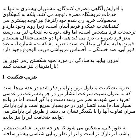
با افزایش آگاهی مصرف کنندگان، مشتریان بیشتری نه تنها به
خدمات فروشگاه مصرف توجه می کنند، بلکه به کنجکاوی
محصولات خریداری شده خود (لنزها) نیز توجه بیشتری می
کنند.انتخاب عینک و فریم آسان است، زیرا روند وجود دارد و
ترجیحات فرد مشخص است، اما وقتی نوبت به انتخاب لنز می رسد،
مغز فرد شروع به درد می کند.همه آنها دو عدسی شفاف هستند و
قیمت ها به سادگی متفاوت است، ضریب شکست، شماره آب، ضد
نور آبی، ضد خستگی ... احساس فروپاشی قریب الوقوع وجود دارد!
امروز، بیایید به سادگی در مورد نحوه شکستن رمز عبور این
پارامترهای لنز صحبت کنیم!
I. ضریب شکست
ضریب شکست متداول ترین پارامتر ذکر شده در عدسی ها است
که به عنوان نسبت سرعت انتشار نور در جو به سرعت در عدسی
تعریف می شود.به نظر می رسد دست و پا گیر است، اما در واقع
بسیار ساده است.انتشار نور در جو بسیار سریع است و این پارامتر
میزان تفاوت آنها را با یکدیگر نشان می دهد.از طریق این پارامتر می
توانیم ضخامت لنز را نیز بدانیم.
به طور کلی، منعکس می شود که هر چه ضریب شکست بیشتر
باشد، لنز نازک تر است و لنز از نظر زیبایی شناسی بیشتر ساخته